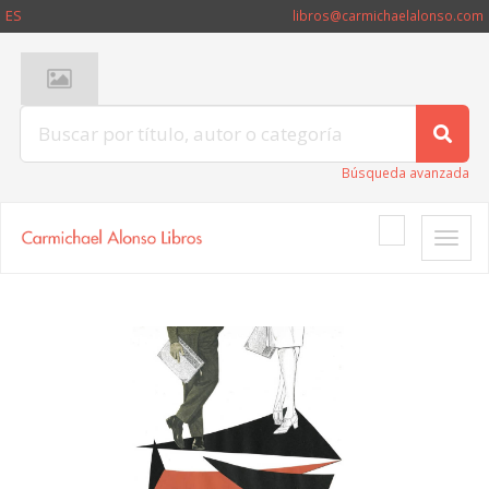
ES
libros@carmichaelalonso.com
Búsqueda avanzada
Toggle
naviga