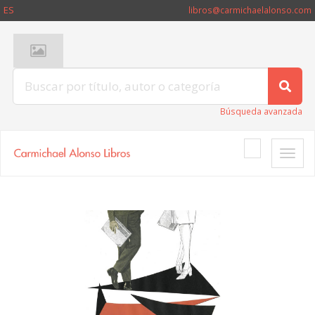
ES
libros@carmichaelalonso.com
Búsqueda avanzada
Toggle
naviga