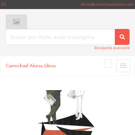
ES
libros@carmichaelalonso.com
Búsqueda avanzada
Toggle
naviga