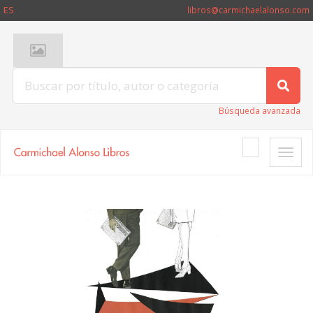
ES
libros@carmichaelalonso.com
Búsqueda avanzada
Toggle
naviga