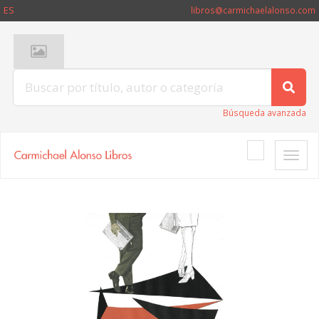
ES
libros@carmichaelalonso.com
Búsqueda avanzada
Toggle
naviga