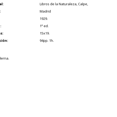
al:
Libros de la Naturaleza, Calpe,
:
Madrid
1929.
:
1ª ed.
s:
15x19.
ción:
94pp. 1h.
derna.