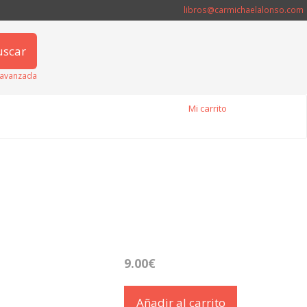
libros@carmichaelalonso.com
uscar
avanzada
Mi carrito
9.00€
Añadir al carrito