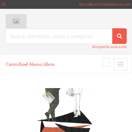
ES
libros@carmichaelalonso.com
Búsqueda avanzada
Toggle
naviga