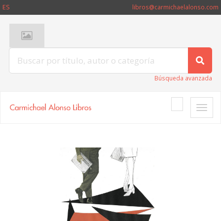
ES
libros@carmichaelalonso.com
Búsqueda avanzada
Toggle
naviga