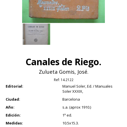
Canales de Riego.
Zulueta Gomis, José.
Ref:
14.2122
Editorial:
Manuel Soler, Ed. / Manuales
Soler XXXIX,
Ciudad:
Barcelona
Año:
s.a. (aprox 1910.)
Edición:
1ª ed.
Medidas:
10.5x15.3.