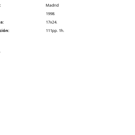
:
Madrid
1998.
s:
17x24.
ción:
111pp. 1h.
.