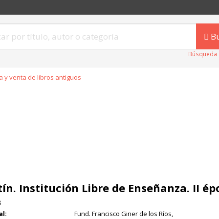
B
Búsqueda 
 y venta de libros antiguos
tín. Institución Libre de Enseñanza. II ép
8
al:
Fund. Francisco Giner de los Ríos,