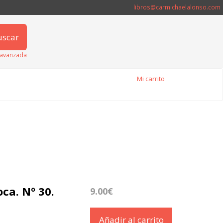
libros@carmichaelalonso.com
uscar
avanzada
Mi carrito
oca. Nº 30.
9.00€
Añadir al carrito