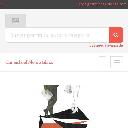
ES
libros@carmichaelalonso.com
Búsqueda avanzada
Toggle
naviga