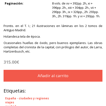
Paginación:
8 vols. de xv + 392pp. 2h, xi +
396pp. 2h., xiii + 304pp. 2h., vii +
290pp. 3h., ix + 326pp., 2h. 293pp.
3h., 2h. 319pp. 1h. y vi + 293pp. 1h.
Frontis. en el T. I.; 21 ilustraciones en láminas en los 2 tomos de
Antiguo Madrid.
Holandesa tela de época.
Ocasionales huellas de óxido, pero buenos ejemplares. Las obras
completas del cronista de la capital, con prólogos del autor, de Larra,
Hartzenbusch, etc.
315.00€
Añadir al carrito
Etiquetas:
España - ciudades y regiones
viajes