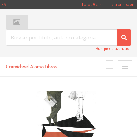
ES
libros@carmichaelalonso.com
Búsqueda avanzada
Toggle
naviga