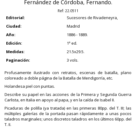
Fernández de Córdoba, Fernando.
Ref:
22.0511
Editorial:
Sucesores de Rivadeneyra,
Ciudad:
Madrid
Año:
1886 - 1889.
Edición:
1ª ed.
Medidas:
21.5x29.5.
Paginación:
3 vols.
Profusamente ilustrado con retratos, escenas de batalla, plano
coloreado a doble página de la Batalla de Mendigorría, etc.
Holandesa piel con puntas.
Describe su papel en las acciones de la Primera y Segunda Guerra
Carlista, en Italia en apoyo al papa, y en la caída de Isabel II.
Picaduras de polilla (ya tratada) en las primeras 80pp. del T. III; las
múltiples galerías de la portada pasan rápidamente a unas pocos
taladros marginales; unos discretos taladros en los últimos 60pp. del
T. II.