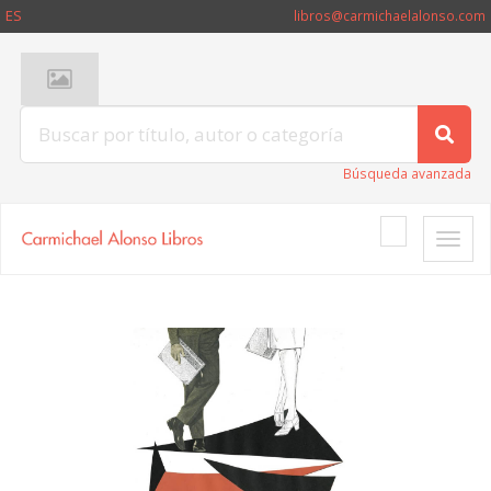
ES
libros@carmichaelalonso.com
Búsqueda avanzada
Toggle
naviga