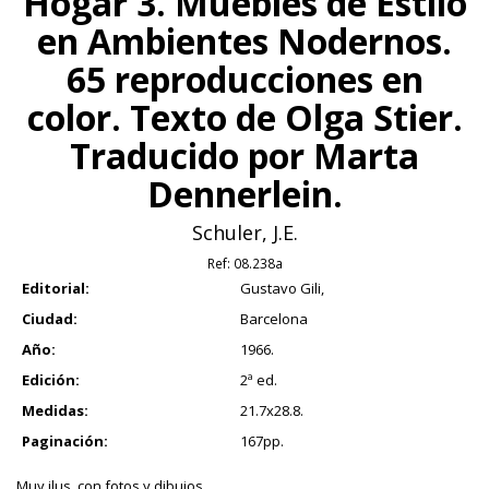
Hogar 3. Muebles de Estilo
en Ambientes Nodernos.
65 reproducciones en
color. Texto de Olga Stier.
Traducido por Marta
Dennerlein.
Schuler, J.E.
Ref:
08.238a
Editorial:
Gustavo Gili,
Ciudad:
Barcelona
Año:
1966.
Edición:
2ª ed.
Medidas:
21.7x28.8.
Paginación:
167pp.
Muy ilus. con fotos y dibujos