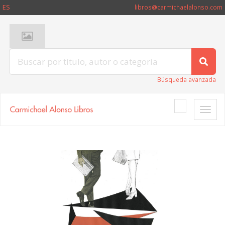
ES
libros@carmichaelalonso.com
Búsqueda avanzada
Toggle
naviga