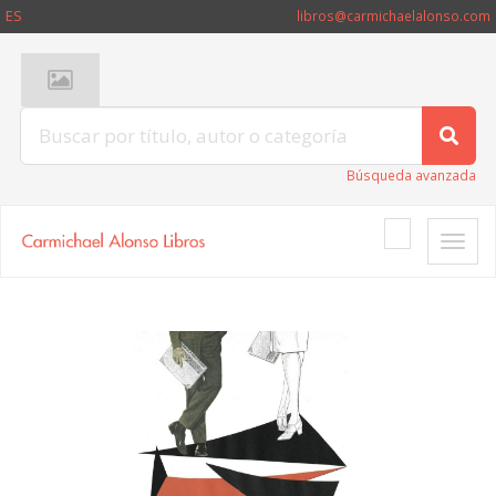
ES
libros@carmichaelalonso.com
Búsqueda avanzada
Toggle
naviga